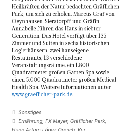
Heilkräften der Natur bedachten Gräflichen
Park, um sich zu erholen. Marcus Graf von
Oeynhausen-Sierstorpff und Gräfin
Annabelle führen das Haus in siebter
Generation. Das Hotel verfügt über 135
Zimmer und Suiten in sechs historischen
Logierhäusern, zwei hauseigene
Restaurants, 13 verschiedene
Veranstaltungsräume, ein 1.800
Quadratmeter großen Garten Spa sowie
einen 5.000 Quadratmeter großen Medical
Health Spa. Weitere Informationen unter
www.graeflicher-park.de
.
Kategorien
Sonstiges
Schlagwörter
Ernährung
,
FX Mayer
,
Gräflicher Park
,
Hugo Arturo López Orench
,
Kur